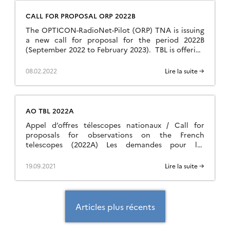
telescopes (second semester 2022) are open from
CALL FOR PROPOSAL ORP 2022B
March 20th to April 20th. Date limite […]
The OPTICON-RadioNet-Pilot (ORP) TNA is issuing
a new call for proposal for the period 2022B
(September 2022 to February 2023). TBL is offering
10 nights (80 hours) to the ORP community with
the instrument Neo-Narval. The call will close on
08.02.2022
Lire la suite →
28 February 2022 at 23:59UT. Details for this call
can be found here: https://orp-h2020.eu/optical-
call-2022b Details […]
AO TBL 2022A
Appel d’offres télescopes nationaux / Call for
proposals for observations on the French
telescopes (2022A) Les demandes pour les
télescopes nationaux (premier semestre 2022) sont
ouvertes du 19 Septembre au 19 Octobre 2021 /
19.09.2021
Lire la suite →
The proposals for observations on the French
telescopes (first semester 2022) are open from
September 19th to October 20th. Date limite […]
Navigation
des
Articles plus récents
articles