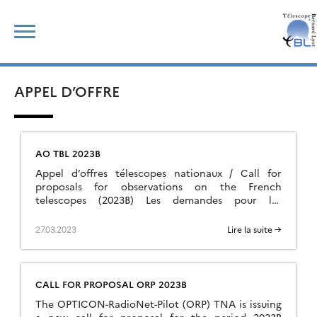
Skip
Rechercher :
to
content
APPEL D’OFFRE
AO TBL 2023B
Appel d’offres télescopes nationaux / Call for
proposals for observations on the French
telescopes (2023B) Les demandes pour les
télescopes nationaux (second semestre 2023) sont
ouvertes du 27 Mars 2023 au 27 Avril 2023 / The
27.03.2023
Lire la suite →
proposals for observations on the French
telescopes (second semester 2023) are open from
2023, March 27th to April 27th […]
CALL FOR PROPOSAL ORP 2023B
The OPTICON-RadioNet-Pilot (ORP) TNA is issuing