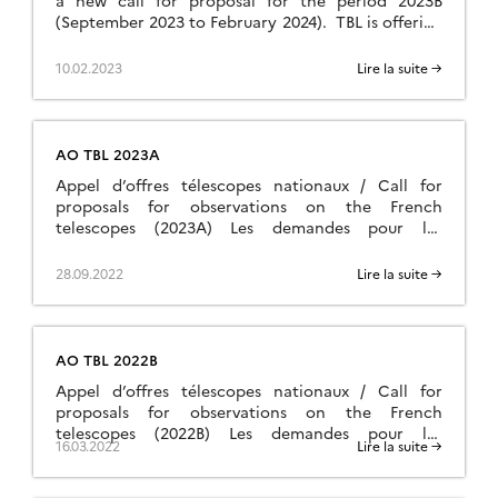
a new call for proposal for the period 2023B
(September 2023 to February 2024). TBL is offering
10 nights (80 hours) to the ORP community with
the instrument Neo-Narval. The call will close on
10.02.2023
Lire la suite →
March 10th, 2023, 23:59UT Details for this call can
be found here: https://www.orp-h2020.eu/optical-
call-2023b Details on […]
AO TBL 2023A
Appel d’offres télescopes nationaux / Call for
proposals for observations on the French
telescopes (2023A) Les demandes pour les
télescopes nationaux (premier semestre 2023) sont
ouvertes du 20 Septembre au 20 Octobre 2022 /
28.09.2022
Lire la suite →
The proposals for observations on the French
telescopes (second semester 2022) are open from
September 20th to October 20th. Date limite […]
AO TBL 2022B
Appel d’offres télescopes nationaux / Call for
proposals for observations on the French
telescopes (2022B) Les demandes pour les
16.03.2022
Lire la suite →
télescopes nationaux (second semestre 2022) sont
ouvertes du 20 Mars au 20 Avril 2022 / The
proposals for observations on the French